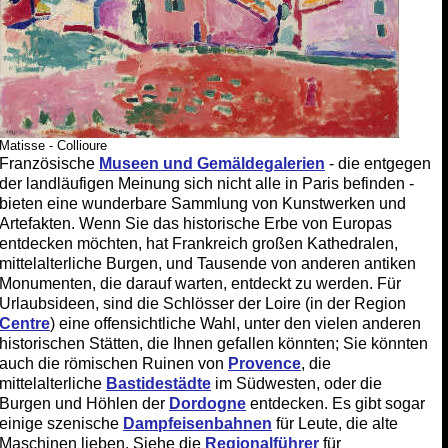
Matisse - Collioure
Französische
Museen und Gemäldegalerien
- die entgegen
der landläufigen Meinung sich nicht alle in Paris befinden -
bieten eine wunderbare Sammlung von Kunstwerken und
Artefakten. Wenn Sie das historische Erbe von Europas
entdecken möchten, hat Frankreich großen Kathedralen,
mittelalterliche Burgen, und Tausende von anderen antiken
Monumenten, die darauf warten, entdeckt zu werden. Für
Urlaubsideen, sind die Schlösser der Loire (in der Region
Centre
) eine offensichtliche Wahl, unter den vielen anderen
historischen Stätten, die Ihnen gefallen könnten; Sie könnten
auch die römischen Ruinen von
Provence
, die
mittelalterliche
Bastidestädte
im Südwesten, oder die
Burgen und Höhlen der
Dordogne
entdecken. Es gibt sogar
einige szenische
Dampfeisenbahnen
für Leute, die alte
Maschinen lieben. Siehe die
Regionalführer
für