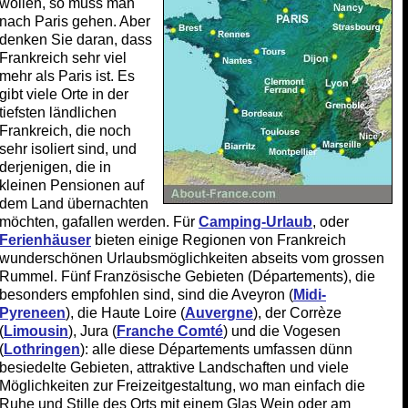
wollen, so muss man
nach Paris gehen. Aber
denken Sie daran, dass
Frankreich sehr viel
mehr als Paris ist. Es
gibt viele Orte in der
tiefsten ländlichen
Frankreich, die noch
sehr isoliert sind, und
derjenigen, die in
kleinen Pensionen auf
dem Land übernachten
möchten, gafallen werden. Für
Camping-Urlaub
, oder
Ferienhäuser
bieten einige Regionen von Frankreich
wunderschönen Urlaubsmöglichkeiten abseits vom grossen
Rummel. Fünf Französische Gebieten (Départements), die
besonders empfohlen sind, sind die Aveyron (
Midi-
Pyreneen
), die Haute Loire (
Auvergne
), der Corrèze
(
Limousin
), Jura (
Franche Comté
) und die Vogesen
(
Lothringen
): alle diese Départements umfassen dünn
besiedelte Gebieten, attraktive Landschaften und viele
Möglichkeiten zur Freizeitgestaltung, wo man einfach die
Ruhe und Stille des Orts mit einem Glas Wein oder am